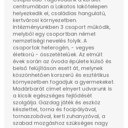
centrumában a Lakatos lakótelepen
helyezkedik el, családias hangulatú,
kertvárosi környezetben.
Intézményünkben 3 csoport működik,
melyből egy csoportban német
nemzetiségi nevelés folyik. A
csoportok heterogén, - vegyes
életkorú - összetételűek. Az elmúlt
évek során az óvoda épülete külső és
belső felújításon esett át, melynek
köszönhetően korszerű és esztétikus
környezetben fogadjuk a gyermekeket.
Madárbarát címet elnyert udvarunk is
a kicsik egészséges fejlődését
szolgálja. Gazdag játék és eszköz
készlettel, torna és focipályával,
tornaszobával, kerti zuhanyzóval, a
szabad mozgáshoz szükséges nagy