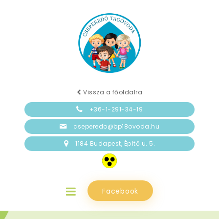
Vissza a főoldalra
+36-1-291-34-19
cseperedo@bp18ovoda.hu
1184 Budapest, Építő u. 5.
Facebook