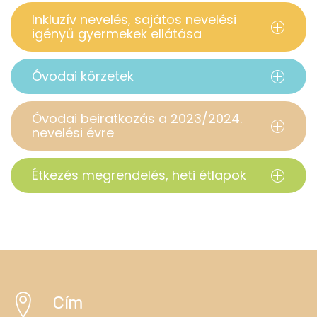
Inkluzív nevelés, sajátos nevelési
igényű gyermekek ellátása
Óvodai körzetek
Óvodai beiratkozás a 2023/2024.
nevelési évre
Étkezés megrendelés, heti étlapok
Cím