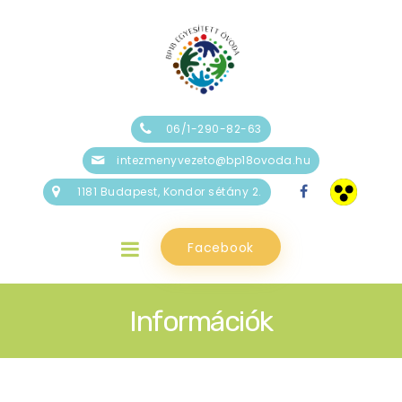
06/1-290-82-63
intezmenyvezeto@bp18ovoda.hu
1181 Budapest, Kondor sétány 2.
Facebook
Információk