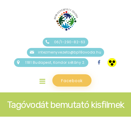
06/1-290-82-63
intezmenyvezeto@bp18ovoda.hu
1181 Budapest, Kondor sétány 2.
Facebook
Tagóvodát bemutató kisfilmek