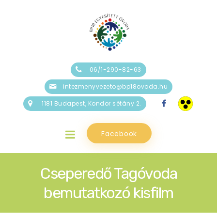
06/1-290-82-63
intezmenyvezeto@bp18ovoda.hu
1181 Budapest, Kondor sétány 2.
Facebook
Cseperedő Tagóvoda
bemutatkozó kisfilm