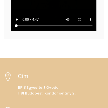
Cím
BP18 Egyesített Óvoda
1181 Budapest, Kondor sétány 2.